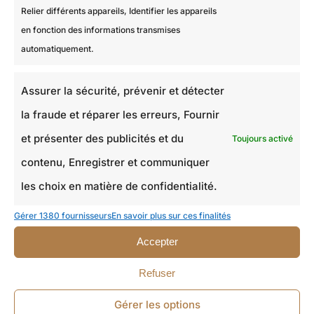
Relier différents appareils, Identifier les appareils
en fonction des informations transmises
automatiquement.
PLAN DU SITE
Assurer la sécurité, prévenir et détecter
la fraude et réparer les erreurs, Fournir
Accueil
et présenter des publicités et du
À propos
Toujours activé
contenu, Enregistrer et communiquer
Les Travaux de M.Hulot
les choix en matière de confidentialité.
Contact
Gérer 1380 fournisseurs
En savoir plus sur ces finalités
CONTACT
Accepter
Refuser
24 rue Edouard Lebeau
77340 Pontault-Combault
Gérer les options