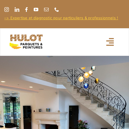
Passer
au
–> Expertise et diagnostic pour particuliers & professionnels !
contenu
Toggl
Navig
Accueil
À propos
Nos réalisations
Nos conseils