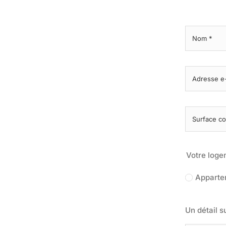
Assure
les er
conten
confid
Votre loge
Apparte
Un détail s