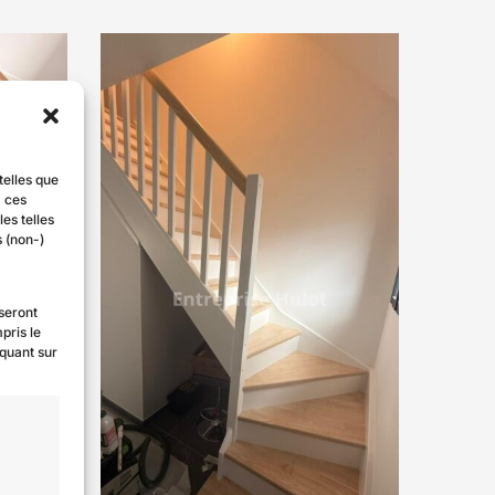
telles que
à ces
es telles
s (non-)
Rénovation et mise en peinture d’un escalier
 seront
pris le
iquant sur