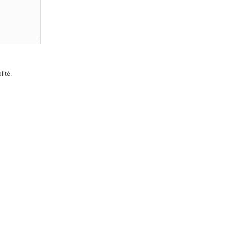
lité
.