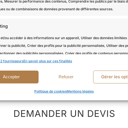
és, Mesurer la performance des contenus, Comprendre les publics par le biais 
iques ou de combinaisons de données provenant de différentes sources.
ting
et/ou accéder à des informations sur un appareil, Utiliser des données limitées
nner la publicité, Créer des profils pour la publicité personnalisée, Utiliser des pr
VOIR TOUS NOS PROJETS
ectionner des publicités personnalisées, Créer des profils de contenus personna
2 fournisseurs
 des profils pour sélectionner des contenus personnalisés, Développer et amélior
En savoir plus sur ces finalités
, Utiliser des données limitées pour sélectionner le contenu.
Gérer les opt
Accepter
Refuser
onnalités
Toujour
Politique de cookies
Mentions légales
en correspondance et combiner des données à partir d’autres sources
es, Relier différents appareils, Identifier les appareils en fonction des
DEMANDER UN DEVIS
tions transmises automatiquement.