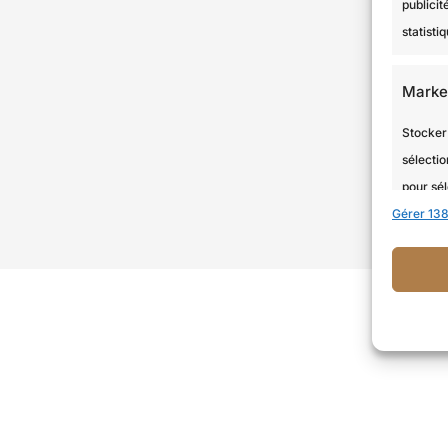
publicit
statist
Marke
Stocker 
sélectio
pour sél
Gérer 138
Utiliser
services
Foncti
Mettre 
de donné
informa