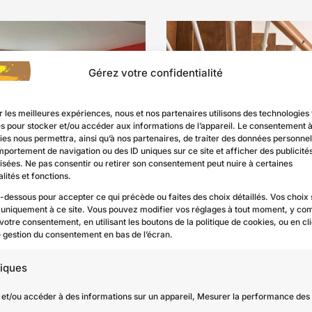
Gérez votre confidentialité
r les meilleures expériences, nous et nos partenaires utilisons des technologies 
tion intérieure à Saint-Maur-des-Fossés
es pour stocker et/ou accéder aux informations de l’appareil. Le consentement 
es nous permettra, ainsi qu’à nos partenaires, de traiter des données personnell
mportement de navigation ou des ID uniques sur ce site et afficher des publicité
Rénovation des peintures et boiseries d’une cage d’escalier
isées. Ne pas consentir ou retirer son consentement peut nuire à certaines
lités et fonctions.
i-dessous pour accepter ce qui précède ou faites des choix détaillés. Vos choix
 uniquement à ce site. Vous pouvez modifier vos réglages à tout moment, y com
 votre consentement, en utilisant les boutons de la politique de cookies, ou en cl
de gestion du consentement en bas de l’écran.
tiques
 et/ou accéder à des informations sur un appareil, Mesurer la performance des