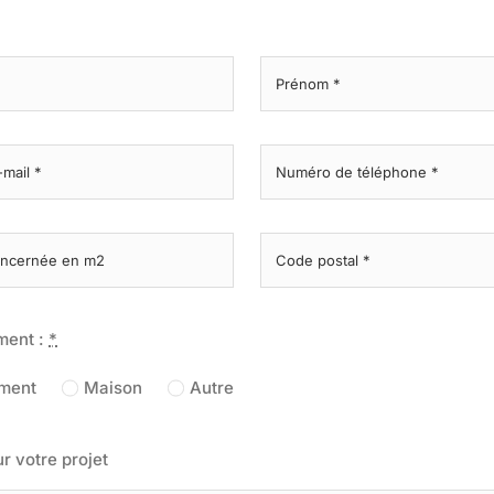
r la sécurité, prévenir et détecter la fraude et réparer
reurs, Fournir et présenter des publicités et du
Toujour
u, Enregistrer et communiquer les choix en matière de
entialité.
ment :
*
ment
Maison
Autre
ur votre projet