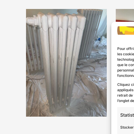
Pour offri
Rénova
les cooki
technologi
que le co
Peinture de radiateurs en fonte au pistolet
personnal
fonctionna
Cliquez c
appliqués
retrait de
l’onglet 
Statis
Stocker