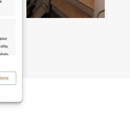
de
 pour
ofils
lisés,
er les
ions
s activé