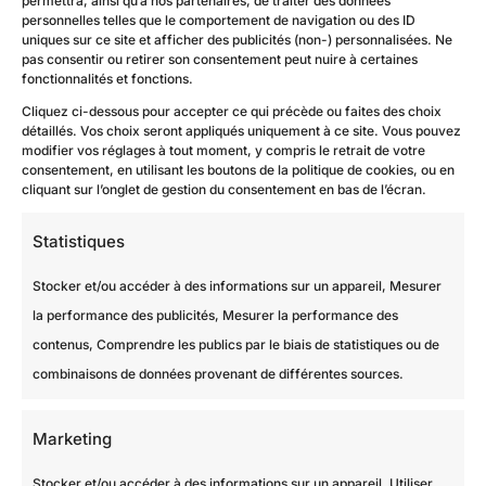
personnelles telles que le comportement de navigation ou des ID
uniques sur ce site et afficher des publicités (non-) personnalisées. Ne
Contact
pas consentir ou retirer son consentement peut nuire à certaines
fonctionnalités et fonctions.
Cliquez ci-dessous pour accepter ce qui précède ou faites des choix
détaillés. Vos choix seront appliqués uniquement à ce site. Vous pouvez
modifier vos réglages à tout moment, y compris le retrait de votre
consentement, en utilisant les boutons de la politique de cookies, ou en
cliquant sur l’onglet de gestion du consentement en bas de l’écran.
Statistiques
Stocker et/ou accéder à des informations sur un appareil, Mesurer
Rénovation peinture et pose d’un parquet dans un manoir à Étampes (91)
la performance des publicités, Mesurer la performance des
contenus, Comprendre les publics par le biais de statistiques ou de
combinaisons de données provenant de différentes sources.
Marketing
Stocker et/ou accéder à des informations sur un appareil, Utiliser