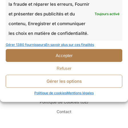
la fraude et réparer les erreurs, Fournir
CONTACT
et présenter des publicités et du
Toujours activé
contenu, Enregistrer et communiquer
24 rue Edouard Lebeau
les choix en matière de confidentialité.
77340 Pontault-Combault
Gérer 1380 fournisseurs
En savoir plus sur ces finalités
+33 6 50 50 45 87
Accepter
entreprise.hulot@gmail.com
Refuser
AIDES
Gérer les options
Mentions légales et Politique de confidentialité
Politique de cookies
Mentions légales
Politique de Cookies (UE)
Contact