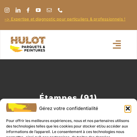
Passer
au
–> Expertise et diagnostic pour particuliers & professionnels !
contenu
Toggl
Navig
Accueil
À propos
Étampes (91)
Gérez votre confidentialité
Nos réalisations
Pour offrir les meilleures expériences, nous et nos partenaires utilisons
des technologies telles que les cookies pour stocker et/ou accéder aux
Nos conseils
informations de l’appareil. Le consentement à ces technologies nous
permettra, ainsi qu’à nos partenaires, de traiter des données