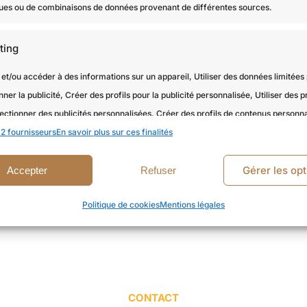
iques ou de combinaisons de données provenant de différentes sources.
ting
et/ou accéder à des informations sur un appareil, Utiliser des données limitées
nner la publicité, Créer des profils pour la publicité personnalisée, Utiliser des pr
ectionner des publicités personnalisées, Créer des profils de contenus personna
2 fournisseurs
 des profils pour sélectionner des contenus personnalisés, Développer et amélior
En savoir plus sur ces finalités
, Utiliser des données limitées pour sélectionner le contenu.
Gérer les opt
Accepter
Refuser
onnalités
Toujour
Politique de cookies
Mentions légales
en correspondance et combiner des données à partir d’autres sources
es, Relier différents appareils, Identifier les appareils en fonction des
tions transmises automatiquement.
CONTACT
r la sécurité, prévenir et détecter la fraude et réparer