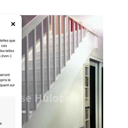
telles que
à ces
es telles
s (non-)
 seront
pris le
iquant sur
Rénovation peinture d’un escalier à Pontault-Combault (77)
de