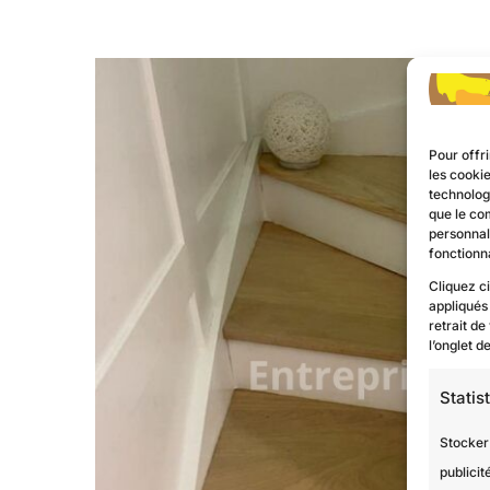
Pour offri
les cooki
technologi
que le co
personnal
fonctionna
Cliquez c
appliqués
retrait de
l’onglet 
Statis
Stocker
publicit