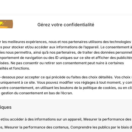
Gérez votre confidentialité
r les meilleures expériences, nous et nos partenaires utilisons des technologies 
es pour stocker et/ou accéder aux informations de l’appareil. Le consentement 
es nous permettra, ainsi qu’à nos partenaires, de traiter des données personnell
mportement de navigation ou des ID uniques sur ce site et afficher des publicité
isées. Ne pas consentir ou retirer son consentement peut nuire à certaines
lités et fonctions.
i-dessous pour accepter ce qui précède ou faites des choix détaillés. Vos choix
 uniquement à ce site. Vous pouvez modifier vos réglages à tout moment, y com
 votre consentement, en utilisant les boutons de la politique de cookies, ou en cl
de gestion du consentement en bas de l’écran.
tiques
 et/ou accéder à des informations sur un appareil, Mesurer la performance des
és, Mesurer la performance des contenus, Comprendre les publics par le biais 