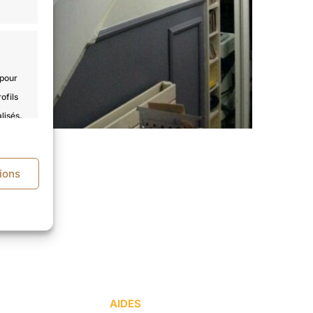
 pour
ofils
lisés,
er les
ions
s activé
AIDES