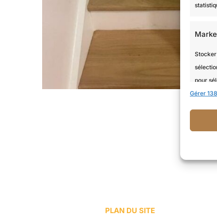
statist
Marke
Stocker 
sélectio
pour sél
Gérer 138
Utiliser
services
Foncti
Mettre 
de donné
informa
PLAN DU SITE
Assure