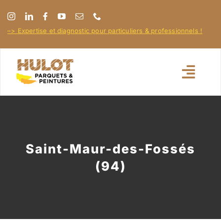
Passer
au
–> Expertise et diagnostic pour particuliers & professionnels !
contenu
Toggl
Navig
Accueil
À propos
Saint-Maur-des-Fossés
(94)
Nos réalisations
Nos conseils