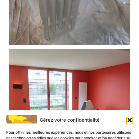
Rénovation intérieure à Saint-Maur-des-Fossés
Gérez votre confidentialité
Pour offrir les meilleures expériences, nous et nos partenaires utilisons
des technologies telles que les cookies pour stocker et/ou accéder aux