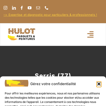
Passer
au
–> Expertise et diagnostic pour particuliers & professionnels !
contenu
Toggl
Navig
Accueil
À propos
Serris (77)
Gérez votre confidentialité
Nos réalisations
Pour offrir les meilleures expériences, nous et nos partenaires utilisons
des technologies telles que les cookies pour stocker et/ou accéder aux
Nos conseils
informations de l’appareil. Le consentement à ces technologies nous
permettra, ainsi qu’à nos partenaires, de traiter des données