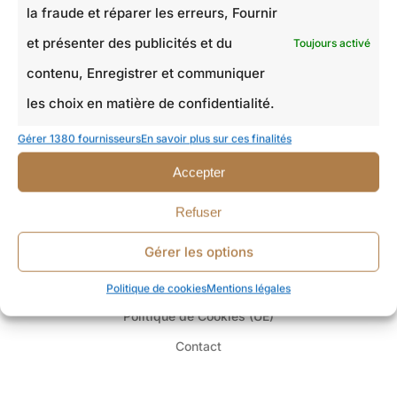
la fraude et réparer les erreurs, Fournir
CONTACT
et présenter des publicités et du
Toujours activé
contenu, Enregistrer et communiquer
24 rue Edouard Lebeau
les choix en matière de confidentialité.
77340 Pontault-Combault
Gérer 1380 fournisseurs
En savoir plus sur ces finalités
+33 6 50 50 45 87
Accepter
entreprise.hulot@gmail.com
Refuser
AIDES
Gérer les options
Mentions légales et Politique de confidentialité
Politique de cookies
Mentions légales
Politique de Cookies (UE)
Contact