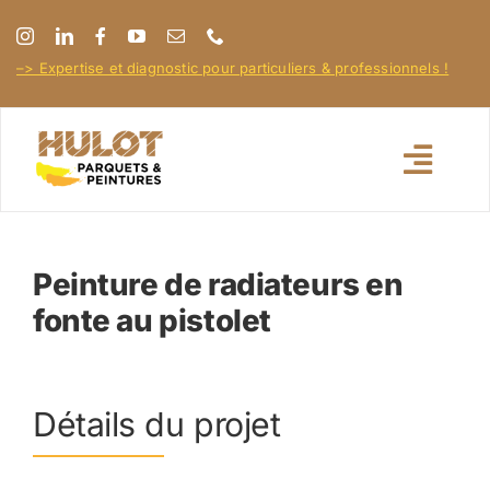
Passer
au
–> Expertise et diagnostic pour particuliers & professionnels !
contenu
Toggl
Navig
Accueil
Peinture de radiateurs en
fonte au pistolet
À propos
Nos réalisations
Détails du projet
Nos conseils