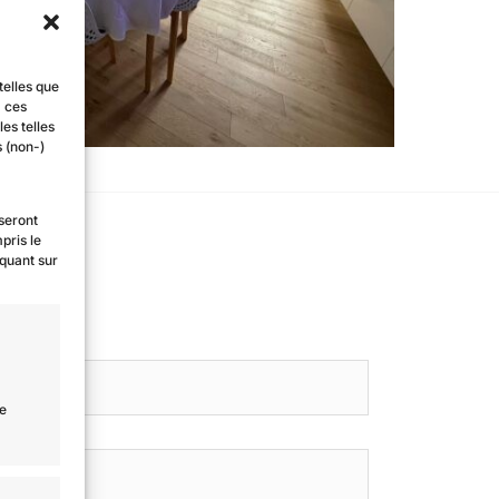
telles que
à ces
es telles
s (non-)
 seront
pris le
iquant sur
de