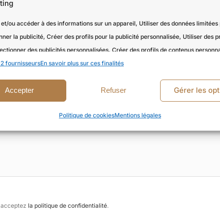
ting
et/ou accéder à des informations sur un appareil, Utiliser des données limitées
nner la publicité, Créer des profils pour la publicité personnalisée, Utiliser des pr
ectionner des publicités personnalisées, Créer des profils de contenus personna
2 fournisseurs
 des profils pour sélectionner des contenus personnalisés, Développer et amélior
En savoir plus sur ces finalités
, Utiliser des données limitées pour sélectionner le contenu.
Gérer les opt
Accepter
Refuser
onnalités
Toujour
Politique de cookies
Mentions légales
en correspondance et combiner des données à partir d’autres sources
es, Relier différents appareils, Identifier les appareils en fonction des
tions transmises automatiquement.
r la sécurité, prévenir et détecter la fraude et réparer
reurs, Fournir et présenter des publicités et du
s acceptez
la politique de confidentialité
.
Toujour
u, Enregistrer et communiquer les choix en matière de