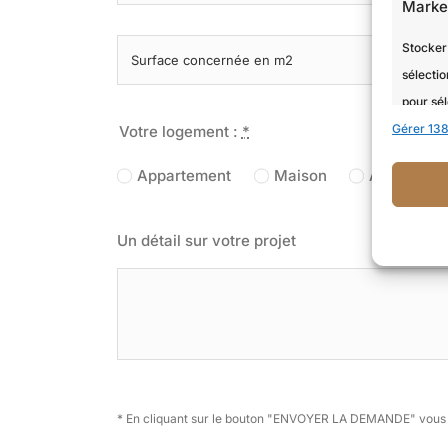
Marke
Stocker 
sélectio
pour sél
Gérer 138
Utiliser
Votre logement :
*
services
Appartement
Maison
Autre
Foncti
Un détail sur votre projet
Mettre 
de donné
informa
Assure
les er
* En cliquant sur le bouton "ENVOYER LA DEMANDE" vou
conten