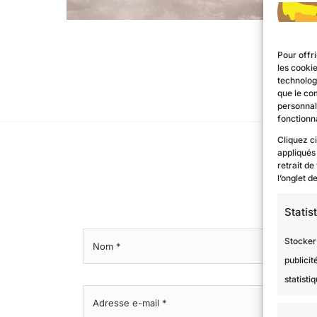
Pour offri
les cooki
technologi
que le co
personnal
fonctionna
Cliquez c
appliqués
retrait de
l’onglet 
Statis
Stocker
publicit
statist