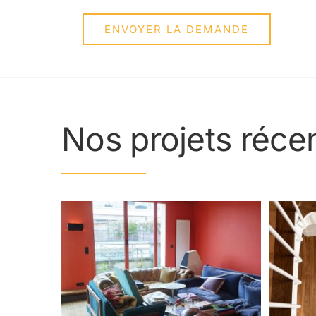
confid
ENVOYER LA DEMANDE
Nos projets réce
Rénovation intérieure à Saint-Maur-des-Fossés