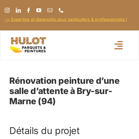
Passer
au
–> Expertise et diagnostic pour particuliers & professionnels !
contenu
Toggl
Navig
Accueil
Rénovation peinture d’une
salle d’attente à Bry-sur-
À propos
Marne (94)
Nos réalisations
Détails du projet
Nos conseils