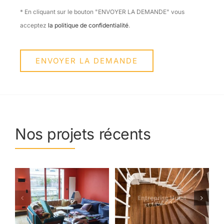
* En cliquant sur le bouton "ENVOYER LA DEMANDE" vous
acceptez
la politique de confidentialité
.
ENVOYER LA DEMANDE
Nos projets récents
Rénovation intérieure à Saint-Maur-des-Fossés
Saint-Maur-des-Fossés (94)
Rénovation des peintures et boiseries d’une cage d’escalier