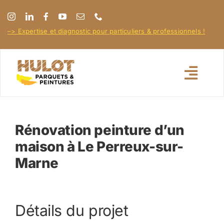
Passer
au
–> Expertise et diagnostic pour particuliers & professionnels !
contenu
Toggl
Navig
Accueil
Rénovation peinture d’un
maison à Le Perreux-sur-
À propos
Marne
Nos réalisations
Détails du projet
Nos conseils