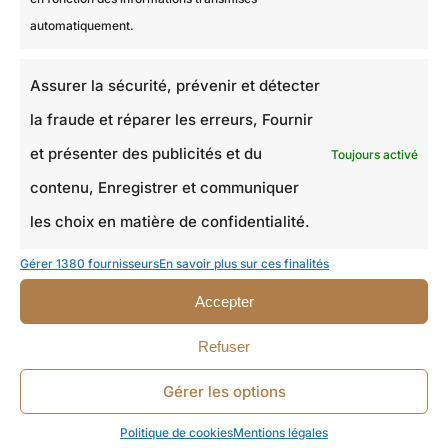
Un détail sur votre projet
automatiquement.
Assurer la sécurité, prévenir et détecter
la fraude et réparer les erreurs, Fournir
et présenter des publicités et du
Toujours activé
contenu, Enregistrer et communiquer
* En cliquant sur le bouton "ENVOYER LA DEMANDE" vous
acceptez
la politique de confidentialité
.
les choix en matière de confidentialité.
Gérer 1380 fournisseurs
En savoir plus sur ces finalités
ENVOYER LA DEMANDE
Accepter
Refuser
Gérer les options
Nos projets récents
Politique de cookies
Mentions légales