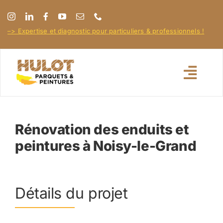
Passer
au
–> Expertise et diagnostic pour particuliers & professionnels !
contenu
Toggl
Navig
Accueil
Rénovation des enduits et
peintures à Noisy-le-Grand
À propos
Nos réalisations
Détails du projet
Nos conseils