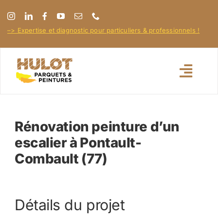
Passer
au
–> Expertise et diagnostic pour particuliers & professionnels !
contenu
Toggl
Navig
Accueil
Rénovation peinture d’un
escalier à Pontault-
À propos
Combault (77)
Nos réalisations
Détails du projet
Nos conseils